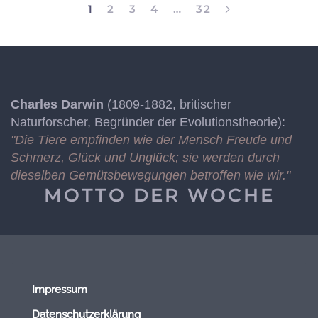
1
2
3
4
…
32
Charles Darwin
(1809-1882, britischer
Naturforscher, Begründer der Evolutionstheorie):
"Die Tiere empfinden wie der Mensch Freude und
Schmerz, Glück und Unglück; sie werden durch
dieselben Gemütsbewegungen betroffen wie wir."
MOTTO DER WOCHE
Impressum
Datenschutzerklärung